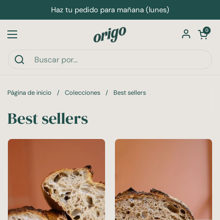
Ir al contenido
Haz tu pedido para mañana (lunes)
Abrir carri
0
Abrir menú
Página de inicio
/
Colecciones
/
Best sellers
Best sellers