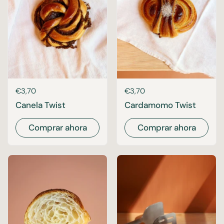
Precio:
€3,70
Precio:
€3,70
Canela Twist
Cardamomo Twist
Comprar ahora
Comprar ahora