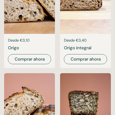
Precio:
Desde €3,10
Precio:
Desde €3,40
Origo
Origo integral
Comprar ahora
Comprar ahora