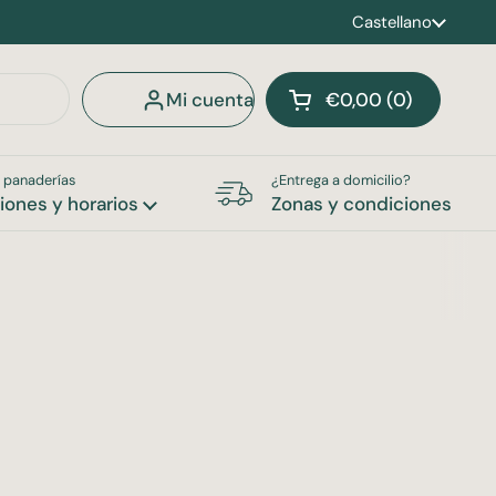
Idioma
Castellano
Mi cuenta
€0,00
0
Abrir carrito
Carrito Total:
productos en tu car
 panaderías
¿Entrega a domicilio?
iones y horarios
Zonas y condiciones