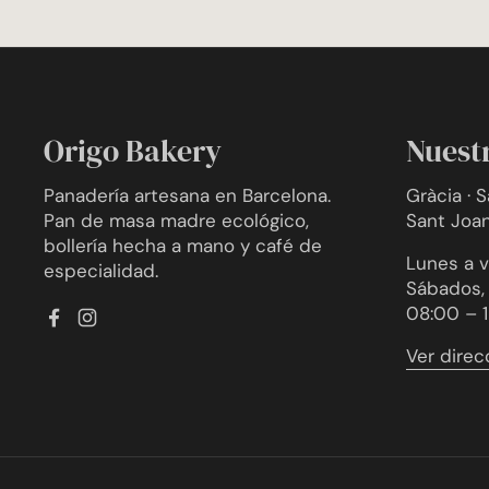
Origo Bakery
Nuest
Panadería artesana en Barcelona.
Gràcia · 
Pan de masa madre ecológico,
Sant Joa
bollería hecha a mano y café de
Lunes a v
especialidad.
Sábados, 
08:00 – 
Facebook
Instagram
Ver direc