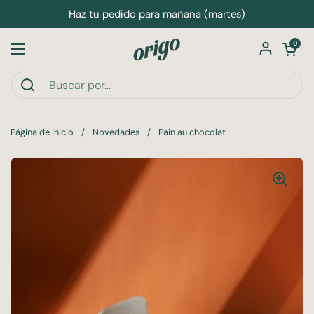
Ir al contenido
Haz tu pedido para mañana (martes)
Abrir carri
0
Abrir menú
Página de inicio
/
Novedades
/
Pain au chocolat