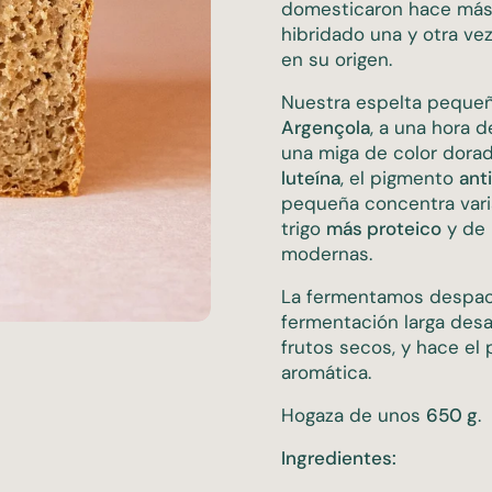
domesticaron hace más 
hibridado una y otra ve
en su origen.
Nuestra espelta peque
Argençola
, a una hora 
una miga de color dorad
luteína
, el pigmento
ant
pequeña concentra vari
trigo
más proteico
y de 
modernas.
La fermentamos despacio
fermentación larga desar
frutos secos, y hace el
te diapositiva
aromática.
Hogaza de unos
650 g
.
Ingredientes: