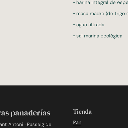
• harina integral de esp
• masa madre (de trigo e
• agua filtrada
• sal marina ecológica
ras panaderías
Tienda
Pan
Sant Antoni · Passeig de