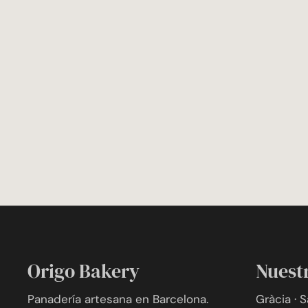
Origo Bakery
Nuest
Panadería artesana en Barcelona.
Gràcia · 