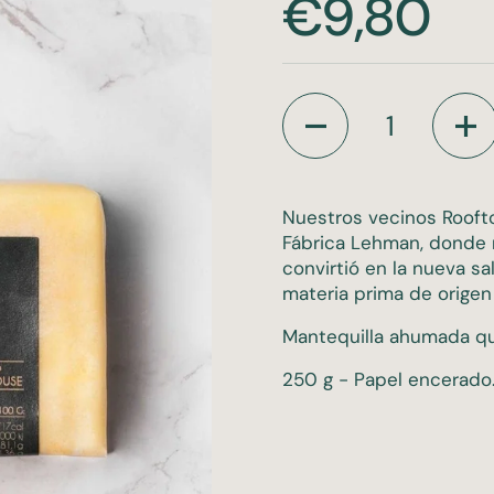
Precio:
€9,80
Cantidad
Nuestros vecinos Rooft
Fábrica Lehman, donde 
convirtió en la nueva s
materia prima de origen 
Mantequilla ahumada qu
250 g - Papel encerado