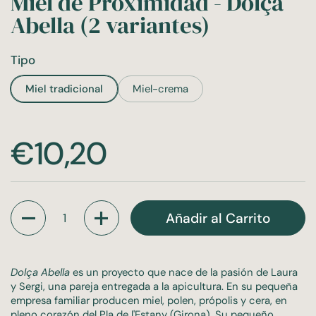
Miel de Proximidad - Dolça
Abella (2 variantes)
Tipo
Miel tradicional
Miel-crema
Precio:
€10,20
Cantidad
Añadir al Carrito
Dolça Abella
es un proyecto que nace de la pasión de Laura
y Sergi, una pareja entregada a la apicultura. En su pequeña
empresa familiar producen miel, polen, própolis y cera, en
pleno corazón del Pla de l'Estany (Girona). Su pequeño