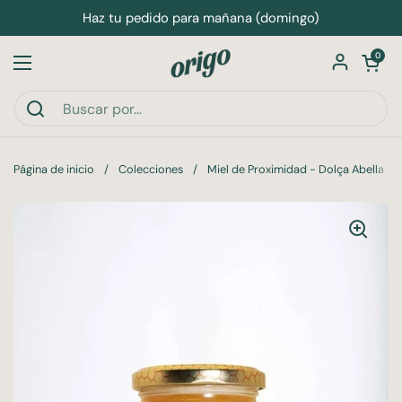
Ir al contenido
Haz tu pedido para mañana (domingo)
Abrir carri
0
Abrir menú
Página de inicio
/
Colecciones
/
Miel de Proximidad - Dolça Abella (2 