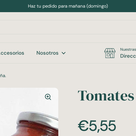
Haz tu pedido para mañana (domingo)
Nuestras
ccesorios
Nosotros
Direcc
ña.
Tomates 
Precio:
€5,55