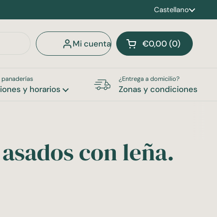
Idioma
Castellano
Mi cuenta
€0,00
0
Abrir carrito
Carrito Total:
productos en tu car
 panaderías
¿Entrega a domicilio?
iones y horarios
Zonas y condiciones
asados con leña.